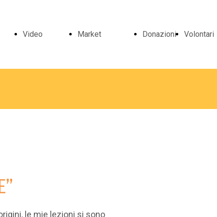
Video
Market
Donazioni
Volontari
e
Video
Bambole
Dire
vari
Borse
Volo
io
Live
Porta
E”
Oggetti
rigini, le mie lezioni si sono