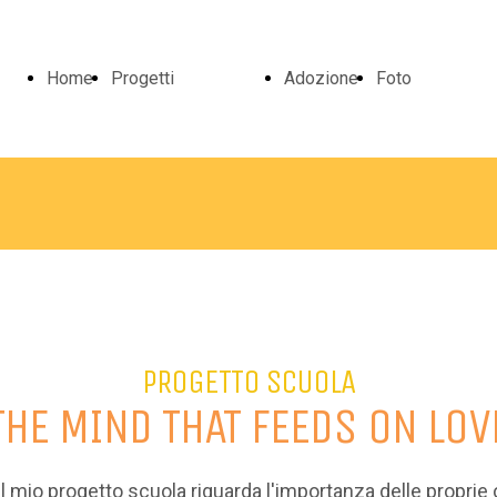
Home
Progetti
Adozione
Foto
Scuola
Foto Vari
Rugby
A Scuola
PROGETTO SCUOLA
Pozzo
Ambulator
THE MIND THAT FEEDS ON LOV
Ambulatorio
Casa
"Il mio progetto scuola riguarda l'importanza delle proprie o