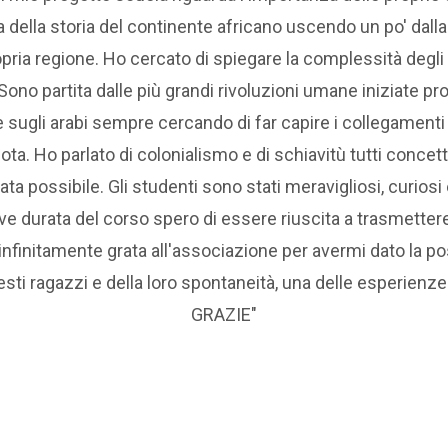
della storia del continente africano uscendo un po' dalla 
ria regione. Ho cercato di spiegare la complessità degli e
Scuola
Famiglia
ono partita dalle più grandi rivoluzioni umane iniziate pro
i e sugli arabi sempre cercando di far capire i collegament
niota. Ho parlato di colonialismo e di schiavitù tutti concet
Casa
Gita a
ta possibile. Gli studenti sono stati meravigliosi, curios
e durata del corso spero di essere riuscita a trasmettere
 infinitamente grata all'associazione per avermi dato la pos
Famiglia
Gongoni
ti ragazzi e della loro spontaneità, una delle esperienze p
GRAZIE"
Adozione a
Al Mercat