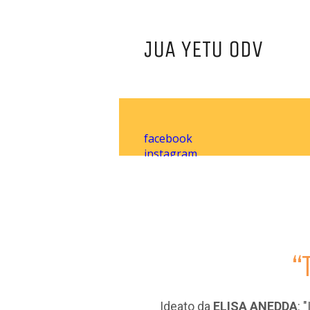
JUA YETU ODV
facebook
instagram
youtube
“
Ideato da
ELISA ANEDDA
: 