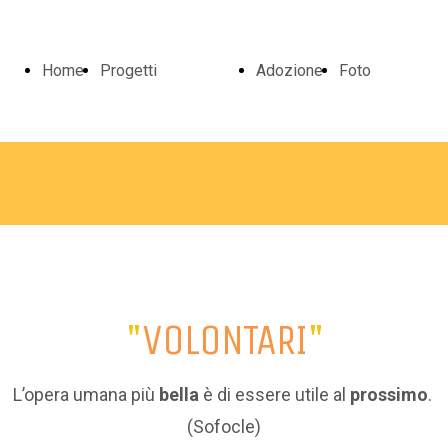
Home
Progetti
Adozione
Foto
Scuola
Foto Vari
Rugby
A Scuola
"
VOLONTARI
"
Pozzo
Ambulator
L’opera umana più
bella
è di essere utile al
prossimo
.
(Sofocle)
Ambulatorio
Casa