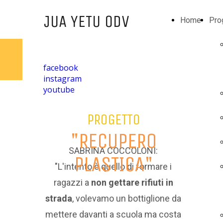
JUA YETU ODV
Home
Pro
facebook
instagram
youtube
PROGETTO
"RECUPERO
SABRINA COCCOLONI:
PLASTICA"
"L'intento è quello di formare i
ragazzi a
non gettare rifiuti in
strada
, volevamo un bottiglione da
mettere davanti a scuola ma costa