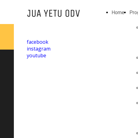
JUA YETU ODV
Home
Pro
facebook
instagram
youtube
GITA A GONGONI